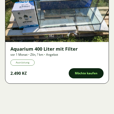
Sladký
Bild
982
1
Aquarium 400 Liter mit Filter
vor 1 Monat
•
Zlín
,
? km
•
Angebot
Ausrüstung
2.490 Kč
Möchte kaufen