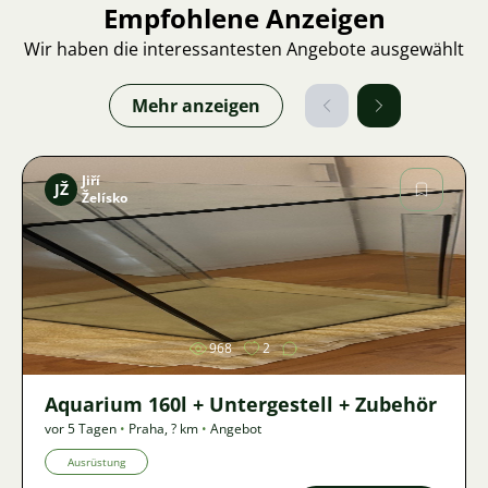
Empfohlene Anzeigen
Wir haben die interessantesten Angebote ausgewählt
Mehr anzeigen
Jiří
JŽ
Želísko
Bild
968
2
Aquarium 160l + Untergestell + Zubehör
vor 5 Tagen
•
Praha
,
? km
•
Angebot
Ausrüstung