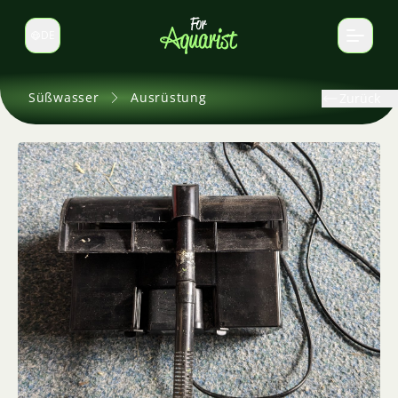
DE
Sprache wechseln
Süßwasser
Ausrüstung
Zurück