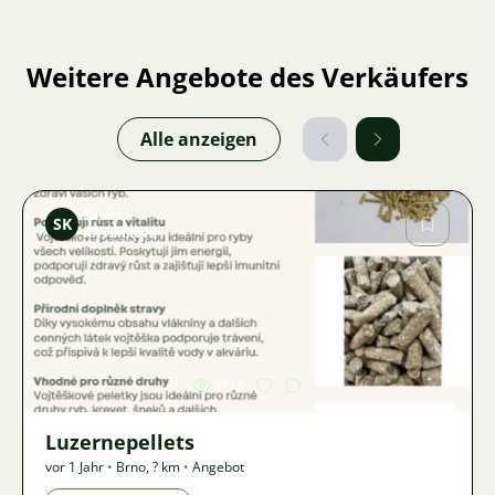
Weitere Angebote des Verkäufers
Alle anzeigen
Sandra
SK
Křivánková
Bild
3718
Luzernepellets
vor 1 Jahr
•
Brno
,
? km
•
Angebot