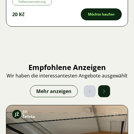
Süßwassernahrung
20 Kč
Möchte kaufen
Empfohlene Anzeigen
Wir haben die interessantesten Angebote ausgewählt
Mehr anzeigen
Jiří
JŽ
Želísko