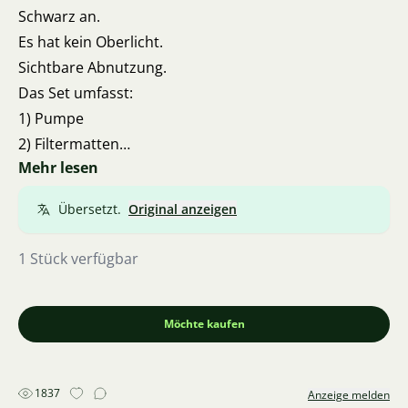
Schwarz an.
Es hat kein Oberlicht.
Sichtbare Abnutzung.
Das Set umfasst:
1) Pumpe
2) Filtermatten
Mehr lesen
3) Filterwatte
4) Filterkugeln in einem Beutel
Übersetzt.
Original anzeigen
5) schwarzen Sand (siehe Foto)
Verkaufsgrund: Ich habe keinen Platz dafür.
1 Stück verfügbar
Preis 500,-
Bevorzuge persönliche Übergabe in Bedřichovice
(Brno Umgebung).
Möchte kaufen
1837
Anzeige melden