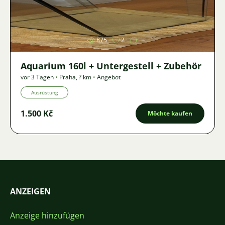
Bild
875
2
Aquarium 160l + Untergestell + Zubehör
vor 3 Tagen
•
Praha
,
? km
•
Angebot
Ausrüstung
1.500 Kč
Möchte kaufen
ANZEIGEN
Anzeige hinzufügen