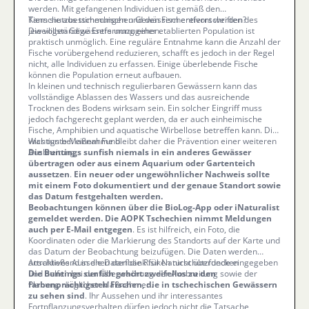
werden. Mit gefangenen Individuen ist gemäß den
Tierschutzbestimmungen und den Fischereivorschriften des
Kann sie aus tschechischen Gewässern entfernt werden?
jeweiligen Gewässers umzugehen.
Die vollständige Entfernung einer etablierten Population ist
praktisch unmöglich. Eine reguläre Entnahme kann die Anzahl der
Fische vorübergehend reduzieren, schafft es jedoch in der Regel
nicht, alle Individuen zu erfassen. Einige überlebende Fische
können die Population erneut aufbauen.
In kleinen und technisch regulierbaren Gewässern kann das
vollständige Ablassen des Wassers und das ausreichende
Trocknen des Bodens wirksam sein. Ein solcher Eingriff muss
jedoch fachgerecht geplant werden, da er auch einheimische
Fische, Amphibien und aquatische Wirbellose betreffen kann. Die
wichtigste Maßnahme bleibt daher die Prävention einer weiteren
Was tun bei einem Fund
Ausbreitung.
Die Buntings sunfish niemals in ein anderes Gewässer
übertragen oder aus einem Aquarium oder Gartenteich
aussetzen
.
Ein neuer oder ungewöhnlicher Nachweis sollte
mit einem Foto dokumentiert und der genaue Standort sowie
das Datum festgehalten werden.
Beobachtungen können über die BioLog-App oder iNaturalist
gemeldet werden. Die AOPK Tschechien nimmt Meldungen
auch per E-Mail entgegen
. Es ist hilfreich, ein Foto, die
Koordinaten oder die Markierung des Standorts auf der Karte und
das Datum der Beobachtung beizufügen. Die Daten werden
anschließend in die Datenbank für Naturschutzfunde eingegeben
Attraktives Aussehen darf die Risiken nicht überdecken
und helfen bei der Überwachung der Ausbreitung sowie der
Die Buntings sunfish gehört zweifellos zu den
Planung möglicher Maßnahmen.
farbenprächtigsten Fischen, die in tschechischen Gewässern
zu sehen sind
. Ihr Aussehen und ihr interessantes
Fortpflanzungsverhalten dürfen jedoch nicht die Tatsache