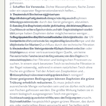
gefressen.
2.
Schaffen Sie Verstecke.
Dichte Wasserpflanzen, flache Zonen
oder ein separater Regenerationsbereich helfen.
3.
☀️ Daphnien, Filtration und UV-Lampe
Verwenden Sie keine aggressiven
Algenbekämpfungsmittel.
Eine UV-Lampe hilft, frei schwimmende Algen und
Einige können auch Daphnien
schädigen oder töten.
Mikroorganismen, die durch das Gerät gelangen, abzutöten.
4.
Diese Organismen sind jedoch gleichzeitig die Nahrung für
Setzen Sie Daphnien nicht in frisches chloriertes Wasser.
Das Wasser sollte abgestanden und der Teich biologisch stabil
Daphnien. In einem Teich mit dauerhaft eingeschalteter starker
sein.
UV-Lampe haben Daphnien daher möglicherweise weniger
5.
Nahrung und ihre Population kann sich nicht signifikant
Selbst Daphnien werden normalerweise nicht direkt von der UV-
Begrenzen Sie die Nährstoffzufuhr.
Überfüttern Sie die
Fische nicht und entfernen Sie regelmäßig Laub und
vermehren.
Lampe betroffen, es sei denn, sie durchlaufen die Pumpe und die
abgestorbene Pflanzen.
UV-Einheit. Ein starker Durchfluss durch die technische Filtration
6.
kann jedoch einen Teil des kleinen Zooplanktons erfassen oder
Verwenden Sie eine gesunde Kultur.
Entnehmen Sie
Daphnien aus einer vertrauenswürdigen Quelle, um keine
schädigen.
Parasiten oder unerwünschte Organismen in den Teich
Für natürliche Teiche ist es daher ratsam, ein Gleichgewicht
einzuschleppen.
zwischen technischer Filtration und biologischen Prozessen zu
suchen. In einem stark besetzten Teich ist technische Filtration in
der Regel notwendig, während in einem natürlichen Teich ohne
Fische ein größerer Teil der Arbeit von Zooplankton und
Wasserpflanzen übernommen werden kann.
🟢 Können Daphnien einen völlig grünen Teich reinigen?
Unter geeigneten Bedingungen können Daphnien die grüne
Trübung erheblich reduzieren.
Es muss jedoch eine
ausreichende Menge vorhanden sein und sie dürfen nicht sofort
von Fischen gefressen werden. Die größte Wirkung haben sie in
einem biologisch ausgewogenen Teich mit geringer
Fischbesatzung, ausreichend Pflanzen und begrenzter
Es ist auch wichtig zu bestimmen, was die Trübung verursacht.
Nährstoffzufuhr.
Daphnien helfen hauptsächlich gegen grünes Wasser, das durch
ein- oder mehrzellige Algen verursacht wird. Sie helfen nicht