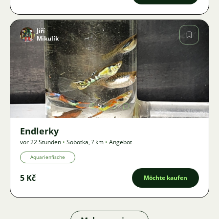
Jiří
Mikulík
Bild
50
Endlerky
vor 22 Stunden
•
Sobotka
,
? km
•
Angebot
Aquarienfische
5 Kč
Möchte kaufen