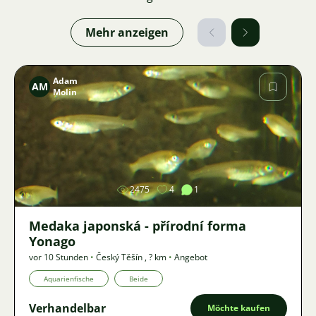
Mehr anzeigen
Adam
AM
Molin
Bild
2475
4
1
Medaka japonská - přírodní forma
Yonago
vor 10 Stunden
•
Český Těšín
,
? km
•
Angebot
Aquarienfische
Beide
Verhandelbar
Möchte kaufen