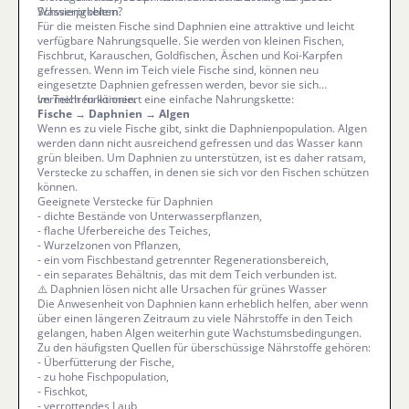
Wasserproblem.
Schwierigkeiten?
Für die meisten Fische sind Daphnien eine attraktive und leicht
verfügbare Nahrungsquelle. Sie werden von kleinen Fischen,
Fischbrut, Karauschen, Goldfischen, Äschen und Koi-Karpfen
gefressen. Wenn im Teich viele Fische sind, können neu
eingesetzte Daphnien gefressen werden, bevor sie sich
vermehren können.
Im Teich funktioniert eine einfache Nahrungskette:
Fische → Daphnien → Algen
Wenn es zu viele Fische gibt, sinkt die Daphnienpopulation. Algen
werden dann nicht ausreichend gefressen und das Wasser kann
grün bleiben. Um Daphnien zu unterstützen, ist es daher ratsam,
Verstecke zu schaffen, in denen sie sich vor den Fischen schützen
können.
Geeignete Verstecke für Daphnien
- dichte Bestände von Unterwasserpflanzen,
- flache Uferbereiche des Teiches,
- Wurzelzonen von Pflanzen,
- ein vom Fischbestand getrennter Regenerationsbereich,
- ein separates Behältnis, das mit dem Teich verbunden ist.
⚠️ Daphnien lösen nicht alle Ursachen für grünes Wasser
Die Anwesenheit von Daphnien kann erheblich helfen, aber wenn
über einen längeren Zeitraum zu viele Nährstoffe in den Teich
gelangen, haben Algen weiterhin gute Wachstumsbedingungen.
Zu den häufigsten Quellen für überschüssige Nährstoffe gehören:
- Überfütterung der Fische,
- zu hohe Fischpopulation,
- Fischkot,
- verrottendes Laub,