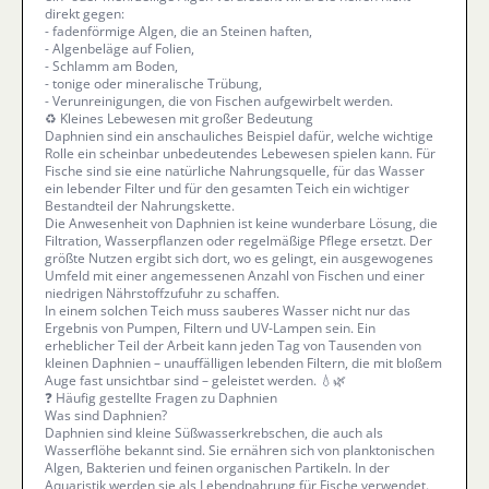
direkt gegen:
- fadenförmige Algen, die an Steinen haften,
- Algenbeläge auf Folien,
- Schlamm am Boden,
- tonige oder mineralische Trübung,
- Verunreinigungen, die von Fischen aufgewirbelt werden.
♻️ Kleines Lebewesen mit großer Bedeutung
Daphnien sind ein anschauliches Beispiel dafür, welche wichtige
Rolle ein scheinbar unbedeutendes Lebewesen spielen kann. Für
Fische sind sie eine natürliche Nahrungsquelle, für das Wasser
ein lebender Filter und für den gesamten Teich ein wichtiger
Bestandteil der Nahrungskette.
Die Anwesenheit von Daphnien ist keine wunderbare Lösung, die
Filtration, Wasserpflanzen oder regelmäßige Pflege ersetzt. Der
größte Nutzen ergibt sich dort, wo es gelingt, ein ausgewogenes
Umfeld mit einer angemessenen Anzahl von Fischen und einer
niedrigen Nährstoffzufuhr zu schaffen.
In einem solchen Teich muss sauberes Wasser nicht nur das
Ergebnis von Pumpen, Filtern und UV-Lampen sein. Ein
erheblicher Teil der Arbeit kann jeden Tag von Tausenden von
kleinen Daphnien – unauffälligen lebenden Filtern, die mit bloßem
Auge fast unsichtbar sind – geleistet werden. 💧🌿
❓ Häufig gestellte Fragen zu Daphnien
Was sind Daphnien?
Daphnien sind kleine Süßwasserkrebschen, die auch als
Wasserflöhe bekannt sind. Sie ernähren sich von planktonischen
Algen, Bakterien und feinen organischen Partikeln. In der
Aquaristik werden sie als Lebendnahrung für Fische verwendet.