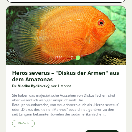
Bild
1750
7
1
Heros severus – "Diskus der Armen" aus
dem Amazonas
Dr. Vladko Bydžovský
, vor 1 Monat
Sie haben das majestätische Aussehen von Diskusfischen, sind
aber wesentlich weniger anspruchsvoll: Die
Rotaugenbuntbarsche, von Aquarianern auch als „Heros severus“
oder „Diskus des kleinen Mannes“ bezeichnet, gehören zu den
seit Langem bekannten Juwelen der südamerikanischen
Aquaristik. Was alles mit der Haltung und Zucht dieser
faszinierenden, neugierigen Riesen verbunden ist, wie man ein
Einfach
Becken ohne das Risiko zerstörter Pflanzen einrichtet und welche