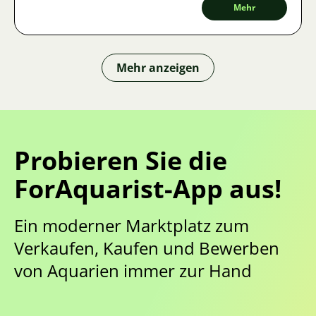
unkonventionellen Farbvarianten heute die Welt der Aquarien
Mehr
beherrschen, erfahren Sie in diesem Artikel.
Mehr anzeigen
Probieren Sie die
ForAquarist-App aus!
Ein moderner Marktplatz zum
Verkaufen, Kaufen und Bewerben
von Aquarien immer zur Hand