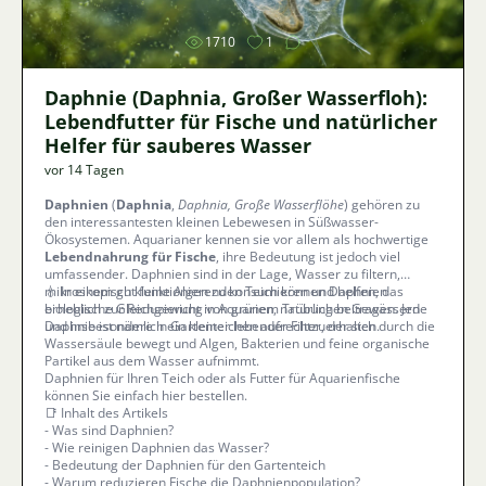
1710
1
Daphnie (Daphnia, Großer Wasserfloh):
Lebendfutter für Fische und natürlicher
Helfer für sauberes Wasser
vor 14 Tagen
Daphnien
(
Daphnia
,
Daphnia, Große Wasserflöhe
) gehören zu
den interessantesten kleinen Lebewesen in Süßwasser-
Ökosystemen. Aquarianer kennen sie vor allem als hochwertige
Lebendnahrung für Fische
, ihre Bedeutung ist jedoch viel
umfassender. Daphnien sind in der Lage, Wasser zu filtern,
mikroskopisch kleine Algen zu konsumieren und helfen, das
💧 In einem gut funktionierenden Teich können Daphnien
biologische Gleichgewicht in Aquarien, natürlichen Gewässern
erheblich zur Reduzierung von grünem Trübung beitragen. Jede
und insbesondere in Gartenteichen aufrechtzuerhalten.
Daphnie ist nämlich ein kleiner lebender Filter, der sich durch die
Wassersäule bewegt und Algen, Bakterien und feine organische
Partikel aus dem Wasser aufnimmt.
Daphnien für Ihren Teich oder als Futter für Aquarienfische
können Sie einfach hier bestellen.
📑 Inhalt des Artikels
-
Was sind Daphnien?
-
Wie reinigen Daphnien das Wasser?
-
Bedeutung der Daphnien für den Gartenteich
-
Warum reduzieren Fische die Daphnienpopulation?