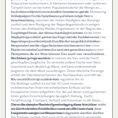
Ansprüchen konkurrieren. In kleineren Gewässern oder isolierten
Tümpeln kann sie bei hoher Populationsdichte die Menge an
aquatischen Wirbellosen erheblich verändern und die
Ihr Einfluss ist jedoch nicht an allen Standorten gleich. Monitoring
Bedingungen für die Fortpflanzung einheimischer Fische
in Südmähren hat beispielsweise auf einen möglichen
verschlechtern.
Zusammenhang zwischen der hohen Häufigkeit der Buntings
sunfish und dem Rückgang der Regenbogenforelle in einigen
Armen des Kněžpolský Waldes hingewiesen. In der Region des
Zusammenflusses von Morava und Dyje kommen beide Arten
Sorgfältiger Vater, der seinen Nachwuchs schützt
hingegen manchmal gemeinsam vor, und die Population der
Die Buntings sunfish wird in der Regel bereits im Alter von ein bis
Regenbogenforelle bleibt dort stabil. Der tatsächliche Einfluss
zwei Jahren geschlechtsreif. Das Männchen gräbt in flachem
hängt daher von den Eigenschaften des Standorts, der
Wasser ein kreisförmiges Nest, normalerweise in Form einer
Populationsdichte und dem Zustand des gesamten aquatischen
Mulde mit einem Durchmesser von mehreren Dutzend
Ökosystems ab.
Zentimetern.
In ein Nest können Eier auch von verschiedenen
Weibchen gelegt werden
Das Männchen bewacht dann intensiv die Eier und die frisch
.
geschlüpften Jungfische. Es vertreibt andere Fische vom Nest,
manchmal auch deutlich größere, und kann entkommende
Jungtiere mit dem Maul zurücktragen. Diese elterliche Fürsorge
erhöht die Überlebenschancen des Nachwuchses und hilft der
Art, neue Standorte zu besiedeln.
Warum die Buntings sunfish eine regulierte Art ist
Die Buntings sunfish ist auf der EU-Liste invasiver
nichtheimischer Arten mit erheblichem Einfluss auf die
Europäische Union aufgeführt. Für die auf dieser Liste genannten
Arten gelten Einschränkungen bezüglich Haltung, Zucht,
Fortpflanzung, Transport, Verkauf und Aussetzen in die Natur.
Ohne die entsprechende Genehmigung kann sie daher nicht
Das tschechische Fischereigesetz legt zudem fest, dass
als Zierfisch oder Teichfisch erworben oder zwischen
invasive nichtheimische Arten von der EU-Liste nach dem
Standorten umgesiedelt werden
Fang nicht wieder ins Wasser zurückgesetzt werden dürfen
.
.
Die Buntings sunfish darf auch nicht als Köderfisch verwendet