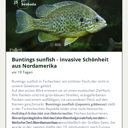
JS
Svoboda
Bild
806
1
Buntings sunfish - invasive Schönheit
aus Nordamerika
vor 19 Tagen
Buntings sunfish in Tschechien: ein schöner Fisch, der nicht in
unsere Gewässer gehört
Auf den ersten Blick erinnert sie an einen exotischen Zierfisch.
Ihre Flanken sind mit grün-blauen Streifen, orangefarbenen
Flecken und einem auffälligen, rot umrandeten Fleck auf den
Kiemen geschmückt.
Buntings sunfish (
Lepomis gibbosus
)
stellt
in der Tschechischen Republik leider eine nicht heimische
invasive Art dar, die mit einheimischen Fischen konkurrieren,
Auffällige Schönheit aus Nordamerika
deren Eier fressen und die Gemeinschaften der aquatischen
Die ursprüngliche Heimat der Buntings sunfish ist der
Wirbellosen beeinflussen kann.
östliche Teil Nordamerikas
, einschließlich der Großen Seen. Sie
wurde in der zweiten Hälfte des 19. Jahrhunderts nach Europa