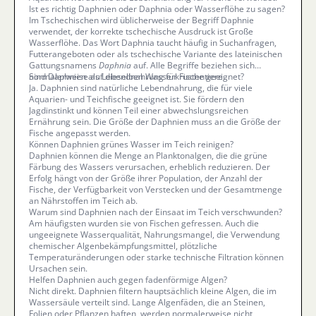
Ist es richtig Daphnien oder Daphnia oder Wasserflöhe zu sagen?
Im Tschechischen wird üblicherweise der Begriff Daphnie
verwendet, der korrekte tschechische Ausdruck ist Große
Wasserflöhe. Das Wort Daphnia taucht häufig in Suchanfragen,
Futterangeboten oder als tschechische Variante des lateinischen
Gattungsnamens
Daphnia
auf. Alle Begriffe beziehen sich
normalerweise auf dieselben Wasserkrustentiere.
Sind Daphnien als Lebendnahrung für Fische geeignet?
Ja. Daphnien sind natürliche Lebendnahrung, die für viele
Aquarien- und Teichfische geeignet ist. Sie fördern den
Jagdinstinkt und können Teil einer abwechslungsreichen
Ernährung sein. Die Größe der Daphnien muss an die Größe der
Fische angepasst werden.
Können Daphnien grünes Wasser im Teich reinigen?
Daphnien können die Menge an Planktonalgen, die die grüne
Färbung des Wassers verursachen, erheblich reduzieren. Der
Erfolg hängt von der Größe ihrer Population, der Anzahl der
Fische, der Verfügbarkeit von Verstecken und der Gesamtmenge
an Nährstoffen im Teich ab.
Warum sind Daphnien nach der Einsaat im Teich verschwunden?
Am häufigsten wurden sie von Fischen gefressen. Auch die
ungeeignete Wasserqualität, Nahrungsmangel, die Verwendung
chemischer Algenbekämpfungsmittel, plötzliche
Temperaturänderungen oder starke technische Filtration können
Ursachen sein.
Helfen Daphnien auch gegen fadenförmige Algen?
Nicht direkt. Daphnien filtern hauptsächlich kleine Algen, die im
Wassersäule verteilt sind. Lange Algenfäden, die an Steinen,
Folien oder Pflanzen haften, werden normalerweise nicht