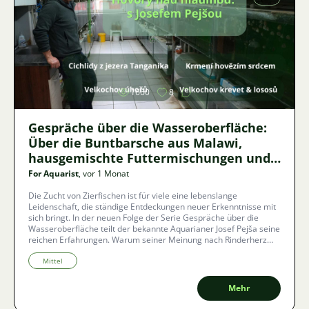
Bild
1660
8
Gespräche über die Wasseroberfläche:
Über die Buntbarsche aus Malawi,
hausgemischte Futtermischungen und
Lachs, der in Antibiotika „badet“
For Aquarist
, vor 1 Monat
Die Zucht von Zierfischen ist für viele eine lebenslange
Leidenschaft, die ständige Entdeckungen neuer Erkenntnisse mit
sich bringt. In der neuen Folge der Serie Gespräche über die
Wasseroberfläche teilt der bekannte Aquarianer Josef Pejša seine
reichen Erfahrungen. Warum seiner Meinung nach Rinderherz
unbedingt auf dem Speiseplan der Fische stehen sollte, wie man
erfolgreich Buntbarsche aus dem Malawisee züchtet und was die
Mittel
Schattenseite der kommerziellen Großzucht von Lachsen oder
Garnelen ist?
Mehr