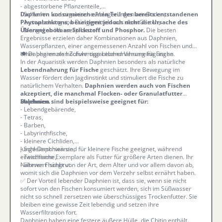
- abgestorbene Pflanzenteile,
- Schlamm und organische Ablagerungen am Boden,
Daphnien konsumieren einen Teil des bereits entstandenen
- Auswaschung von Düngemitteln aus dem Garten,
Phytoplanktons, beseitigen jedoch nicht die Ursache des
- Mangel an Wasserpflanzen.
Überangebots an Stickstoff und Phosphor.
Die besten
Ergebnisse erzielen daher Kombinationen aus Daphnien,
Wasserpflanzen, einer angemessenen Anzahl von Fischen und
einer begrenzten Zufuhr organischer Verunreinigungen.
🍽️ Daphnien als hochwertige Lebendnahrung für Fische
In der Aquaristik werden Daphnien besonders als natürliche
Lebendnahrung für Fische
geschätzt. Ihre Bewegung im
Wasser fördert den Jagdinstinkt und stimuliert die Fische zu
natürlichem Verhalten.
Daphnien werden auch von Fischen
akzeptiert, die manchmal Flocken- oder Granulatfutter
ablehnen.
Daphnien sind beispielsweise geeignet für:
- Lebendgebärende,
- Tetras,
- Barben,
- Labyrinthfische,
- kleinere Cichliden,
- Schleierschwänze,
Junge Daphnien sind für kleinere Fische geeignet, während
- Teichfische,
erwachsene Exemplare als Futter für größere Arten dienen. Ihr
- älteren Fischbrut.
Nährwert hängt von der Art, dem Alter und vor allem davon ab,
womit sich die Daphnien vor dem Verzehr selbst ernährt haben.
✅ Der Vorteil lebender Daphnien ist, dass sie, wenn sie nicht
sofort von den Fischen konsumiert werden, sich im Süßwasser
nicht so schnell zersetzen wie überschüssiges Trockenfutter. Sie
bleiben eine gewisse Zeit lebendig und setzen ihre
Wasserfiltration fort.
Daphnien haben eine festere äußere Hülle, die Chitin enthält.