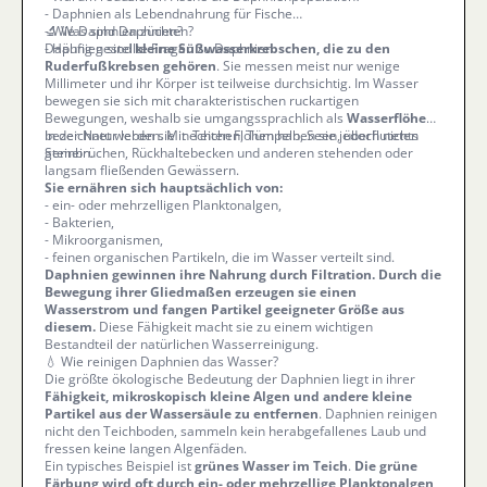
-
Daphnien als Lebendnahrung für Fische
-
🔬 Was sind Daphnien?
Wie Daphnien züchten?
-
Daphnien sind
Häufig gestellte Fragen zu Daphnien
kleine Süßwasserkrebschen, die zu den
Ruderfußkrebsen gehören
. Sie messen meist nur wenige
Millimeter und ihr Körper ist teilweise durchsichtig. Im Wasser
bewegen sie sich mit charakteristischen ruckartigen
Bewegungen, weshalb sie umgangssprachlich als
Wasserflöhe
bezeichnet werden. Mit echten Flöhen haben sie jedoch nichts
In der Natur leben sie in Teichen, Tümpeln, Seen, überfluteten
gemein.
Steinbrüchen, Rückhaltebecken und anderen stehenden oder
langsam fließenden Gewässern.
Sie ernähren sich hauptsächlich von:
- ein- oder mehrzelligen Planktonalgen,
- Bakterien,
- Mikroorganismen,
- feinen organischen Partikeln, die im Wasser verteilt sind.
Daphnien gewinnen ihre Nahrung durch Filtration. Durch die
Bewegung ihrer Gliedmaßen erzeugen sie einen
Wasserstrom und fangen Partikel geeigneter Größe aus
diesem.
Diese Fähigkeit macht sie zu einem wichtigen
Bestandteil der natürlichen Wasserreinigung.
💧 Wie reinigen Daphnien das Wasser?
Die größte ökologische Bedeutung der Daphnien liegt in ihrer
Fähigkeit, mikroskopisch kleine Algen und andere kleine
Partikel aus der Wassersäule zu entfernen
. Daphnien reinigen
nicht den Teichboden, sammeln kein herabgefallenes Laub und
fressen keine langen Algenfäden.
Ein typisches Beispiel ist
grünes Wasser im Teich
.
Die grüne
Färbung wird oft durch ein- oder mehrzellige Planktonalgen