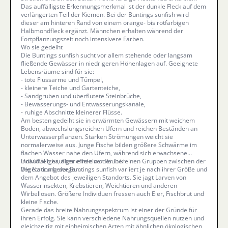
Das auffälligste Erkennungsmerkmal ist der dunkle Fleck auf dem
verlängerten Teil der Kiemen. Bei der Buntings sunfish wird
dieser am hinteren Rand von einem orange- bis rotfarbigen
Halbmondfleck ergänzt. Männchen erhalten während der
Fortpflanzungszeit noch intensivere Farben.
Wo sie gedeiht
Die Buntings sunfish sucht vor allem stehende oder langsam
fließende Gewässer in niedrigeren Höhenlagen auf. Geeignete
Lebensräume sind für sie:
- tote Flussarme und Tümpel,
- kleinere Teiche und Gartenteiche,
- Sandgruben und überflutete Steinbrüche,
- Bewässerungs- und Entwässerungskanäle,
- ruhige Abschnitte kleinerer Flüsse.
Am besten gedeiht sie in erwärmten Gewässern mit weichem
Boden, abwechslungsreichen Ufern und reichen Beständen an
Unterwasserpflanzen. Starken Strömungen weicht sie
normalerweise aus. Junge Fische bilden größere Schwärme im
flachen Wasser nahe den Ufern, während sich erwachsene
Individuen häufiger einzeln oder in kleinen Gruppen zwischen der
Unauffälliger, aber effektiver Räuber
Vegetation bewegen.
Die Nahrung der Buntings sunfish variiert je nach ihrer Größe und
dem Angebot des jeweiligen Standorts. Sie jagt Larven von
Wasserinsekten, Krebstieren, Weichtieren und anderen
Wirbellosen. Größere Individuen fressen auch Eier, Fischbrut und
kleine Fische.
Gerade das breite Nahrungsspektrum ist einer der Gründe für
ihren Erfolg. Sie kann verschiedene Nahrungsquellen nutzen und
gleichzeitig mit einheimischen Arten mit ähnlichen ökologischen