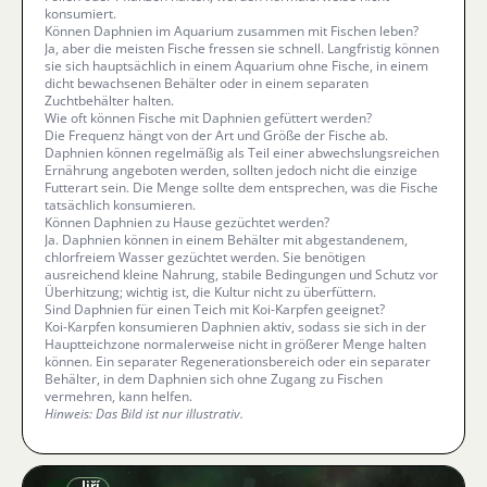
konsumiert.
Können Daphnien im Aquarium zusammen mit Fischen leben?
Ja, aber die meisten Fische fressen sie schnell. Langfristig können
sie sich hauptsächlich in einem Aquarium ohne Fische, in einem
dicht bewachsenen Behälter oder in einem separaten
Zuchtbehälter halten.
Wie oft können Fische mit Daphnien gefüttert werden?
Die Frequenz hängt von der Art und Größe der Fische ab.
Daphnien können regelmäßig als Teil einer abwechslungsreichen
Ernährung angeboten werden, sollten jedoch nicht die einzige
Futterart sein. Die Menge sollte dem entsprechen, was die Fische
tatsächlich konsumieren.
Können Daphnien zu Hause gezüchtet werden?
Ja. Daphnien können in einem Behälter mit abgestandenem,
chlorfreiem Wasser gezüchtet werden. Sie benötigen
ausreichend kleine Nahrung, stabile Bedingungen und Schutz vor
Überhitzung; wichtig ist, die Kultur nicht zu überfüttern.
Sind Daphnien für einen Teich mit Koi-Karpfen geeignet?
Koi-Karpfen konsumieren Daphnien aktiv, sodass sie sich in der
Hauptteichzone normalerweise nicht in größerer Menge halten
können. Ein separater Regenerationsbereich oder ein separater
Behälter, in dem Daphnien sich ohne Zugang zu Fischen
vermehren, kann helfen.
Hinweis: Das Bild ist nur illustrativ.
Jiří