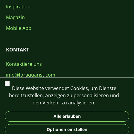
Inspiration
Magazin
Mobile App
KONTAKT
Kontaktiere uns
info@foraquarist.com
Schließen
+420 603 449 602
Diese Website verwendet Cookies, um Dienste
bereitzustellen, Anzeigen zu personalisieren und
den Verkehr zu analysieren.
Alle erlauben
CS
SK
EN
PL
DE
Optionen einstellen