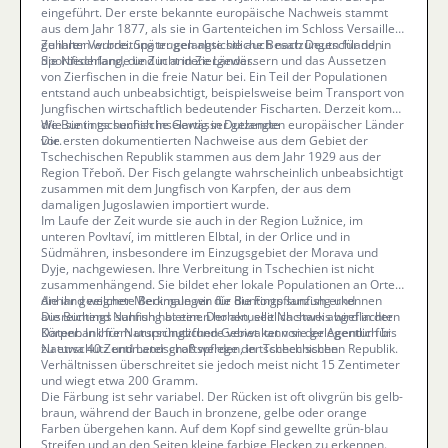
eingeführt. Der erste bekannte europäische Nachweis stammt
aus dem Jahr 1877, als sie in Gartenteichen im Schloss Versailles
gehalten wurde. Später gelangte sie auch nach Deutschland, in
Zu ihrer Verbreitung trugen absichtliche Besatzungen für den
die Niederlande und in andere Länder.
Sportfischfang, die Zucht in Ziergewässern und das Aussetzen
von Zierfischen in die freie Natur bei. Ein Teil der Populationen
entstand auch unbeabsichtigt, beispielsweise beim Transport von
Jungfischen wirtschaftlich bedeutender Fischarten. Derzeit kommt
die Buntings sunfish inselartig in Dutzenden europäischer Länder
Wie sie in tschechische Gewässer gelangte
vor.
Die ersten dokumentierten Nachweise aus dem Gebiet der
Tschechischen Republik stammen aus dem Jahr 1929 aus der
Region Třeboň. Der Fisch gelangte wahrscheinlich unbeabsichtigt
zusammen mit dem Jungfisch von Karpfen, der aus dem
damaligen Jugoslawien importiert wurde.
Im Laufe der Zeit wurde sie auch in der Region Lužnice, im
unteren Povltaví, im mittleren Elbtal, in der Orlice und in
Südmähren, insbesondere im Einzugsgebiet der Morava und
Dyje, nachgewiesen. Ihre Verbreitung in Tschechien ist nicht
zusammenhängend. Sie bildet eher lokale Populationen an Orten,
die ihr geeignete Bedingungen für die Fortpflanzung und
Anhand welcher Merkmale wir die Buntings sunfish erkennen
ausreichend Nahrung bieten. Der aktuelle Nachweis wird in der
Die Buntings sunfish hat einen hohen, seitlich stark abgeflachten
Datenbank für Naturschutzfunde verwaltet von der Agentur für
Körper. In ihrem ursprünglichen Gebiet kann sie gelegentlich bis
Naturschutz und Landschaftspflege der Tschechischen Republik.
zu etwa 40 Zentimeter groß werden, in tschechischen
Verhältnissen überschreitet sie jedoch meist nicht 15 Zentimeter
und wiegt etwa 200 Gramm.
Die Färbung ist sehr variabel. Der Rücken ist oft olivgrün bis gelb-
braun, während der Bauch in bronzene, gelbe oder orange
Farben übergehen kann. Auf dem Kopf sind gewellte grün-blau
Streifen und an den Seiten kleine farbige Flecken zu erkennen.