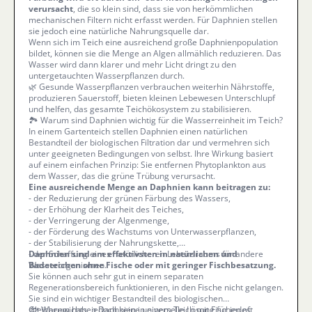
verursacht
, die so klein sind, dass sie von herkömmlichen
mechanischen Filtern nicht erfasst werden. Für Daphnien stellen
sie jedoch eine natürliche Nahrungsquelle dar.
Wenn sich im Teich eine ausreichend große Daphnienpopulation
bildet, können sie die Menge an Algen allmählich reduzieren. Das
Wasser wird dann klarer und mehr Licht dringt zu den
untergetauchten Wasserpflanzen durch.
🌿 Gesunde Wasserpflanzen verbrauchen weiterhin Nährstoffe,
produzieren Sauerstoff, bieten kleinen Lebewesen Unterschlupf
und helfen, das gesamte Teichökosystem zu stabilisieren.
🏞️ Warum sind Daphnien wichtig für die Wasserreinheit im Teich?
In einem Gartenteich stellen Daphnien einen natürlichen
Bestandteil der biologischen Filtration dar und vermehren sich
unter geeigneten Bedingungen von selbst. Ihre Wirkung basiert
auf einem einfachen Prinzip: Sie entfernen Phytoplankton aus
dem Wasser, das die grüne Trübung verursacht.
Eine ausreichende Menge an Daphnien kann beitragen zu:
- der Reduzierung der grünen Färbung des Wassers,
- der Erhöhung der Klarheit des Teiches,
- der Verringerung der Algenmenge,
- der Förderung des Wachstums von Unterwasserpflanzen,
- der Stabilisierung der Nahrungskette,
- der Schaffung eines natürlicheren Lebensraums für andere
Daphnien sind am effektivsten in natürlichen und
Wasserorganismen.
Badeteichen ohne Fische oder mit geringer Fischbesatzung.
Sie können auch sehr gut in einem separaten
Regenerationsbereich funktionieren, in den Fische nicht gelangen.
Sie sind ein wichtiger Bestandteil des biologischen
Gleichgewichts, jedoch keine universelle Lösung für jedes
🐟 Warum haben Daphnien in einem Teich mit Fischen oft