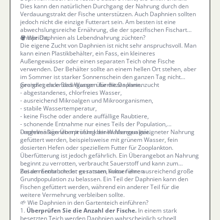
Dies kann den natürlichen Durchgang der Nahrung durch den
Verdauungstrakt der Fische unterstützen. Auch Daphnien sollten
jedoch nicht die einzige Futterart sein. Am besten ist eine
abwechslungsreiche Ernährung, die der spezifischen Fischart
entspricht.
🪣 Wie Daphnien als Lebendnahrung züchten?
Die eigene Zucht von Daphnien ist nicht sehr anspruchsvoll. Man
kann einen Plastikbehälter, ein Fass, ein kleineres
Außengewässer oder einen separaten Teich ohne Fische
verwenden. Der Behälter sollte an einem hellen Ort stehen, aber
im Sommer ist starker Sonnenschein den ganzen Tag nicht
geeignet, da er das Wasser überhitzen kann.
Grundlegende Bedingungen für die Daphnienzucht
- abgestandenes, chlorfreies Wasser,
- ausreichend Mikroalgen und Mikroorganismen,
- stabile Wassertemperatur,
- keine Fische oder andere auffällige Raubtiere,
- schonende Entnahme nur eines Teils der Population,
- regelmäßige Überprüfung der Wasserqualität.
Daphnien können mit sehr kleinen Mengen geeigneter Nahrung
gefüttert werden, beispielsweise mit grünem Wasser, fein
dosierten Hefen oder speziellem Futter für Zooplankton.
Überfütterung ist jedoch gefährlich. Ein Überangebot an Nahrung
beginnt zu verrotten, verbraucht Sauerstoff und kann zum
Zusammenbruch der gesamten Kultur führen.
Bei der Entnahme ist es ratsam, immer eine ausreichend große
Grundpopulation zu belassen. Ein Teil der Daphnien kann den
Fischen gefüttert werden, während ein anderer Teil für die
weitere Vermehrung verbleiben sollte.
🌱 Wie Daphnien in den Gartenteich einführen?
1.
Überprüfen Sie die Anzahl der Fische.
In einem stark
besetzten Teich werden Daphnien wahrscheinlich schnell